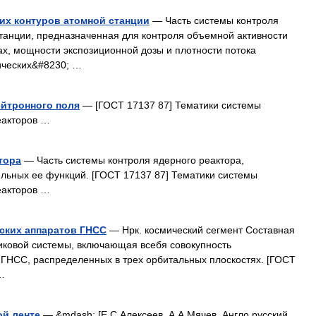
их контуров атомной станции
— Часть системы контроля
танции, предназначенная для контроля объемной активности
ах, мощности экспозиционной дозы и плотности потока
ических&#8230; …
ейтронного поля
— [ГОСТ 17137 87] Тематики системы
еакторов …
тора
— Часть системы контроля ядерного реактора,
льных ее функций. [ГОСТ 17137 87] Тематики системы
еакторов …
ских аппаратов ГНСС
— Нрк. космический сегмент Составная
иковой системы, включающая всебя совокупность
 ГНСС, распределенных в трех орбитальных плоскостях. [ГОСТ
…
ой ленте
— &mdash; [Е.С.Алексеев, А.А.Мячев. Англо русский