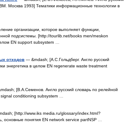
ЭВМ. Москва 1993] Тематики информационные технологии в
ение организации, которое выполняет функции,
ой подсистемы. [http://tourlib.net/books men/meskon
целом EN support subsystem …
ых отходов
— &mdash; [А.С.Гольдберг. Англо русский
ики энергетика в целом EN regenerate waste treatment
mdash; [В.А.Семенов. Англо русский словарь по релейной
ignal conditioning subsystem …
ash; [http://www.iks media.ru/glossary/index.html?
ь, основные понятия EN network service partNSP …