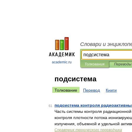
Словари и энциклоп
academic.ru
Толкования
Переводы
подсистема
Толкование
Перевод
Книги
подсистема контроля радиоактивных
61
Часть системы контроля радиационной
контроля плотности потока ионизирую
излучения, объемной и удельной актив
Справочник технического переводчика