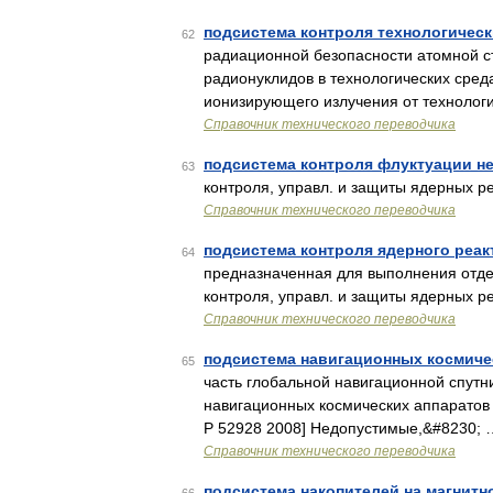
подсистема контроля технологическ
62
радиационной безопасности атомной с
радионуклидов в технологических сред
ионизирующего излучения от технолог
Справочник технического переводчика
подсистема контроля флуктуации н
63
контроля, управл. и защиты ядерных р
Справочник технического переводчика
подсистема контроля ядерного реак
64
предназначенная для выполнения отде
контроля, управл. и защиты ядерных р
Справочник технического переводчика
подсистема навигационных космиче
65
часть глобальной навигационной спутн
навигационных космических аппаратов
Р 52928 2008] Недопустимые,&#8230; 
Справочник технического переводчика
подсистема накопителей на магнитн