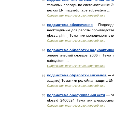
66
толковый словарь по системотехнике 
целом EN magnetic tape subsystem …
Справочник технического переводчика
подсистема обеспечения
— Подраздел
67
необходимые для работы производственн
glossary.htm] Тематики менеджмент в 
Справочник технического переводчика
подсистема обработки радиоактивн
68
энергетический словарь. 2006 г.] Темат
subsystem …
Справочник технического переводчика
подсистема обработки сигналов
— &
69
защите] Тематики релейная защита EN s
Справочник технического переводчика
подсистема обслуживания сети
— &md
70
glossid=2400324] Тематики электросвяз
Справочник технического переводчика