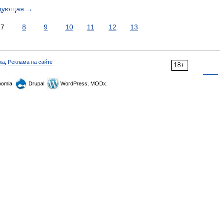
дующая
→
7
8
9
10
11
12
13
ка
,
Реклама на сайте
18+
omla,
Drupal,
WordPress, MODx.