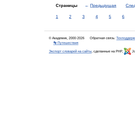
Страницы
←
Предыдущая
Сле
1
2
3
4
5
6
© Академик, 2000-2026
Обратная связь:
Техподдерж
👣 Путешествия
Экспорт словарей на сайты
, сделанные на PHP,
Jo