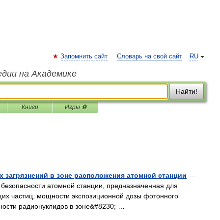
Запомнить сайт
Словарь на свой сайт
RU
едии на Академике
Найти!
Книги
Игры ⚽
 загрязнений в зоне расположения атомной станции
—
 безопасности атомной станции, предназначенная для
щих частиц, мощности экспозиционной дозы фотонного
ности радионуклидов в зоне&#8230; …